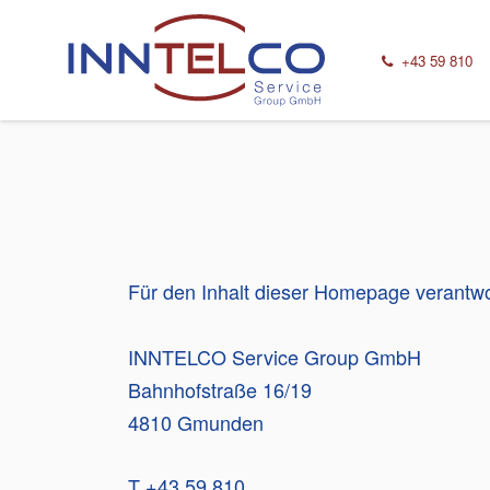
Zum Inhalt springen
+43 59 810​
Für den Inhalt dieser Homepage verantwor
INNTELCO Service Group GmbH
Bahnhofstraße 16/19
4810 Gmunden
T +43 59 810